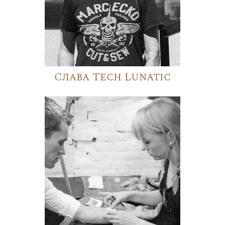
Слава Tech Lunatic