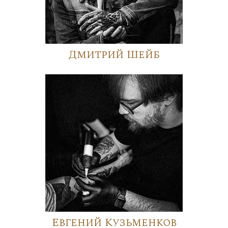
Дмитрий Шейб
Евгений Кузьменков