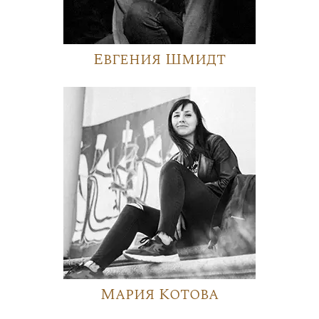
Евгения Шмидт
Мария Котова