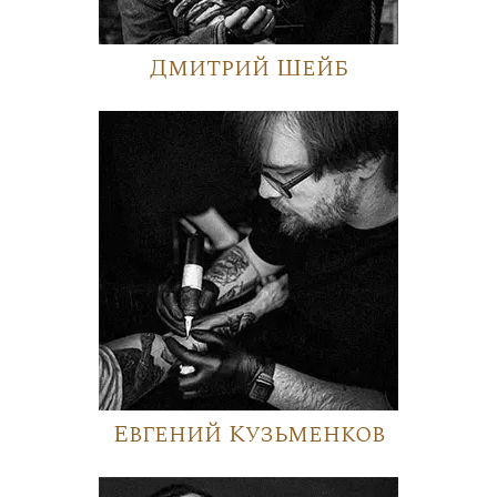
Дмитрий Шейб
Евгений Кузьменков