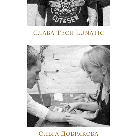
Слава Tech Lunatic
Ольга Добрякова