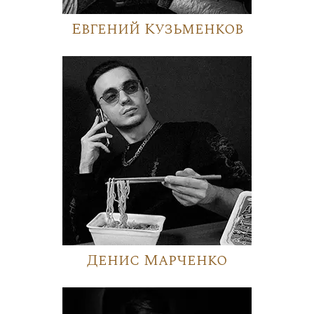
Евгений Кузьменков
Денис Марченко