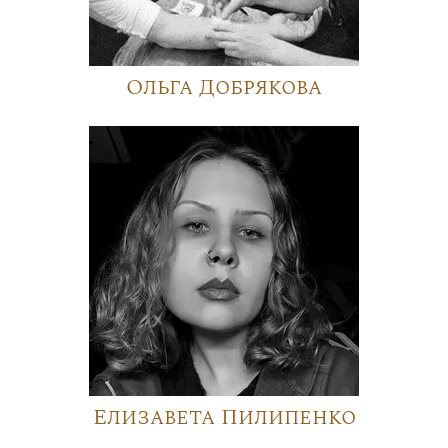
Ольга Добрякова
Елизавета Пилипенко