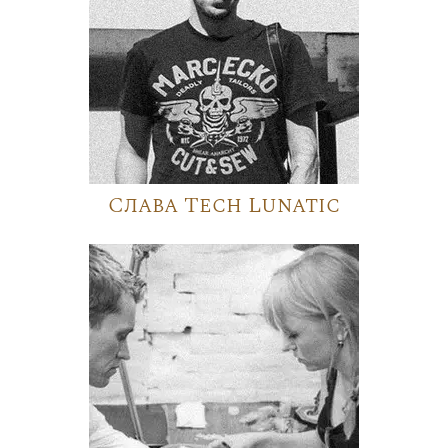
Слава Tech Lunatic