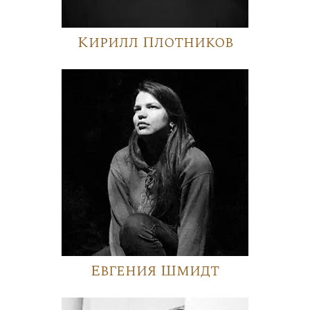
Кирилл Плотников
Евгения Шмидт