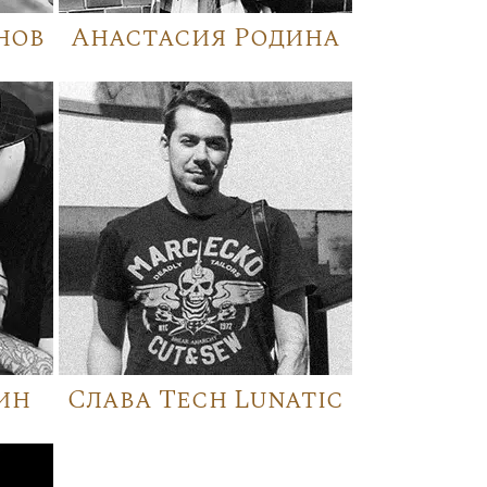
нов
Анастасия Родина
ин
Слава Tech Lunatic