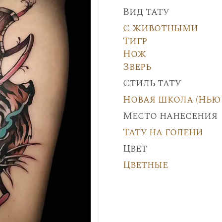
Вид тату
С животными
Тигр
Нож
Зверь
Стиль тату
Новая школа (Нью 
Место нанесения
Тату на голени
Цвет
Цветные