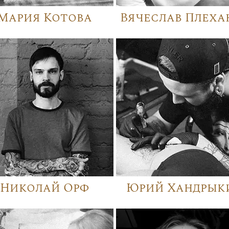
Мария Котова
Вячеслав Плеха
Николай Орф
Юрий Хандрык