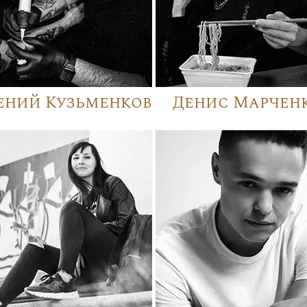
ений Кузьменков
Денис Марчен