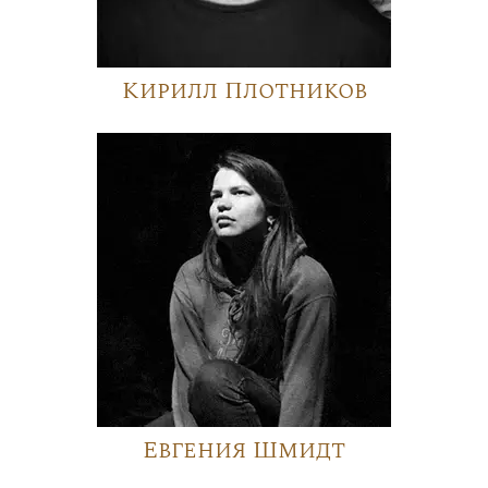
Кирилл Плотников
Евгения Шмидт