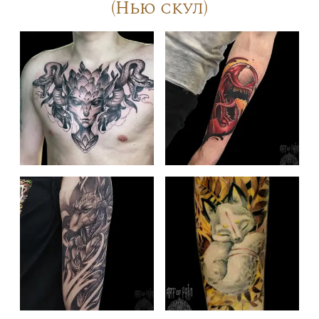
(Нью скул)