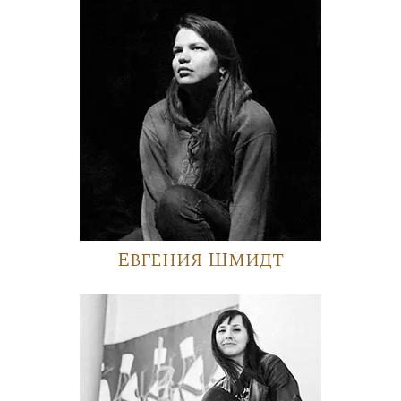
Евгения Шмидт