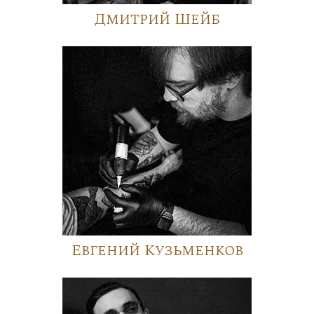
Дмитрий Шейб
Евгений Кузьменков