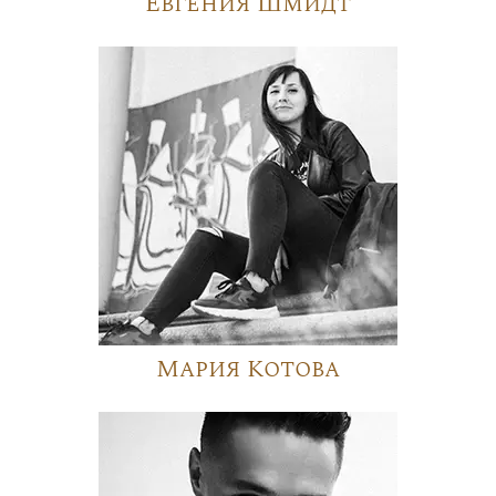
Евгения Шмидт
Мария Котова