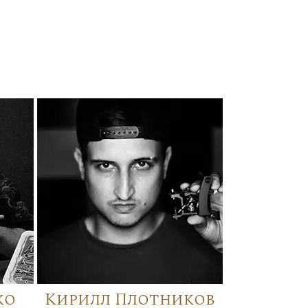
ко
Кирилл Плотников