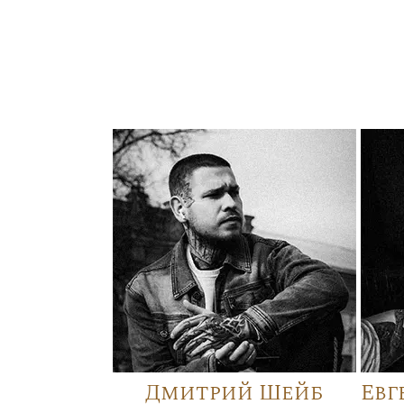
Дмитрий Шейб
Евг