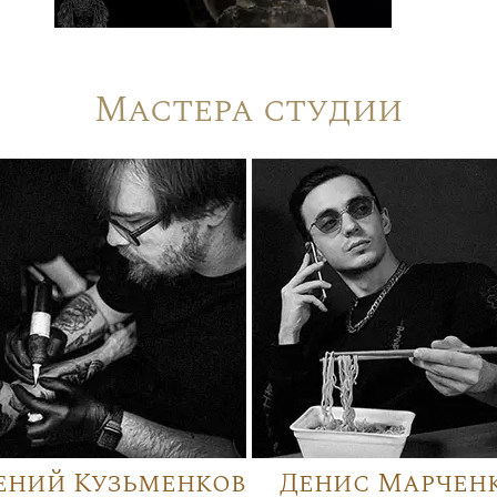
Мастера студии
ений Кузьменков
Денис Марчен