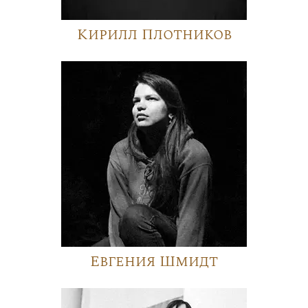
Кирилл Плотников
Евгения Шмидт