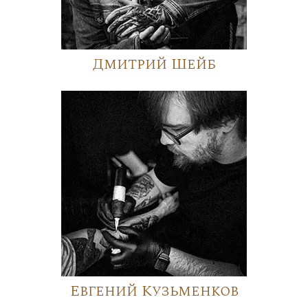
Дмитрий Шейб
Евгений Кузьменков