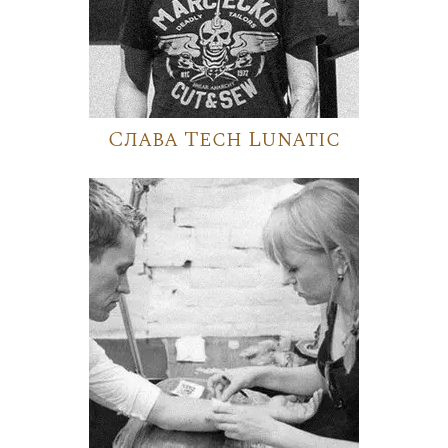
Слава Tech Lunatic