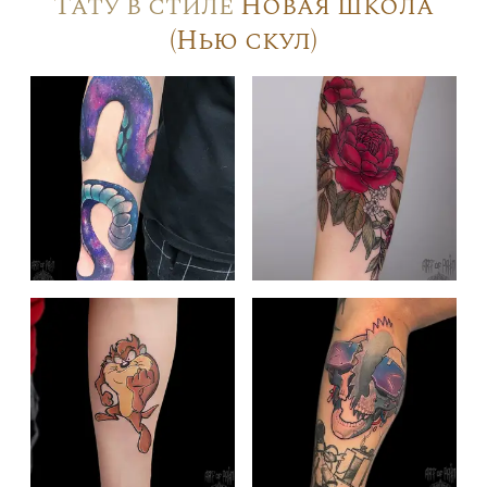
Тату в стиле
Новая школа
(Нью скул)