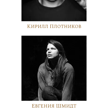
Кирилл Плотников
Евгения Шмидт