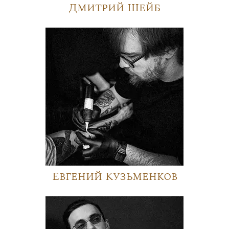
Дмитрий Шейб
Евгений Кузьменков