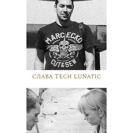
Слава Tech Lunatic