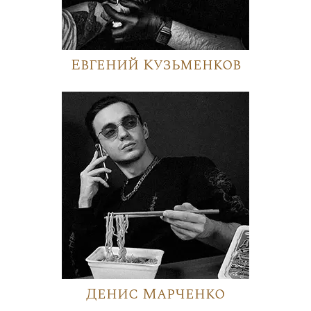
Евгений Кузьменков
Денис Марченко