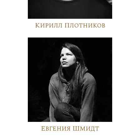
Кирилл Плотников
Евгения Шмидт