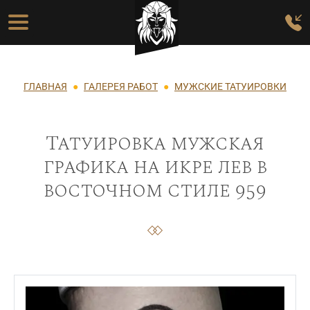
Перейти к основному содержанию
Основная навигация
Строка навигации
ГЛАВНАЯ
ГАЛЕРЕЯ РАБОТ
МУЖСКИЕ ТАТУИРОВКИ
Татуировка мужская
графика на икре лев в
восточном стиле 959