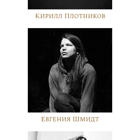
Кирилл Плотников
Евгения Шмидт