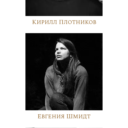
Кирилл Плотников
Евгения Шмидт