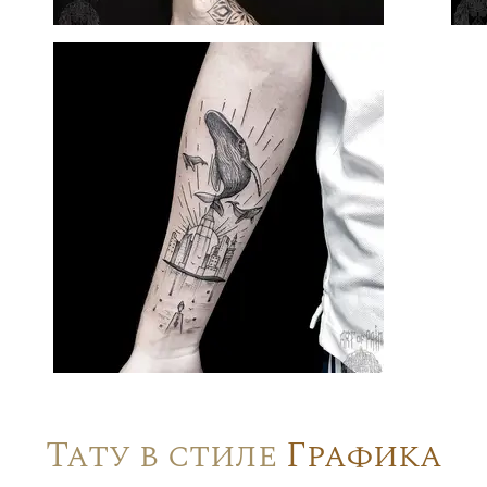
Тату в стиле
Графика