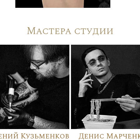
Мастера студии
ений Кузьменков
Денис Марчен