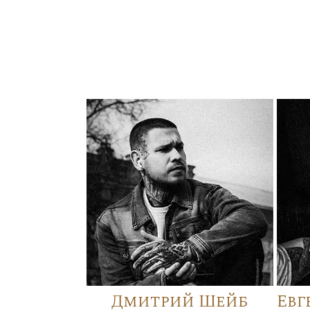
Дмитрий Шейб
Евг