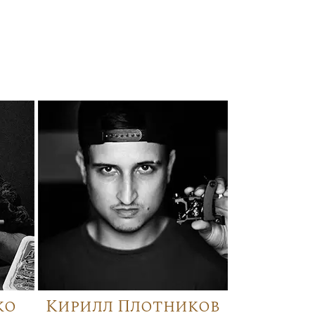
ко
Кирилл Плотников