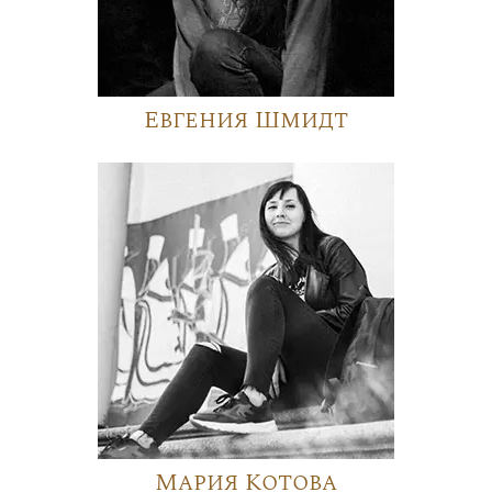
Евгения Шмидт
Мария Котова