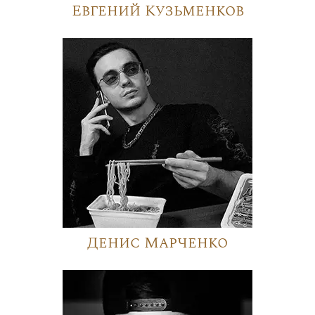
Евгений Кузьменков
Денис Марченко