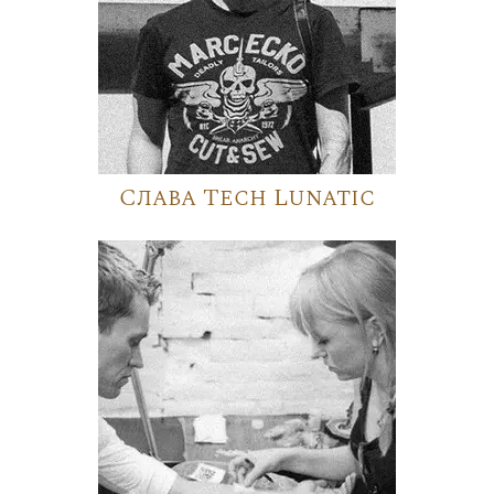
Слава Tech Lunatic