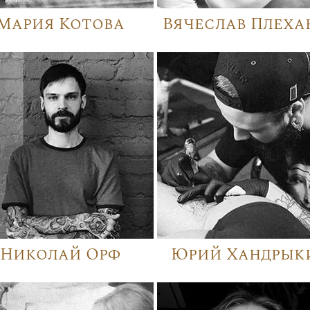
Мария Котова
Вячеслав Плеха
Николай Орф
Юрий Хандрык