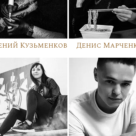
ений Кузьменков
Денис Марчен