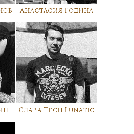
нов
Анастасия Родина
ин
Слава Tech Lunatic