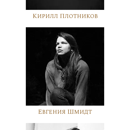
Кирилл Плотников
Евгения Шмидт