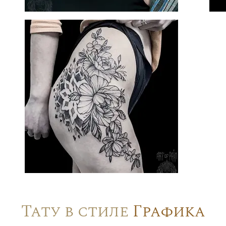
Тату в стиле
Графика