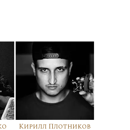
ко
Кирилл Плотников