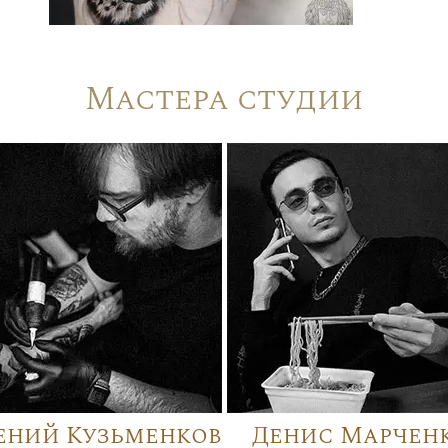
Мастера студии
ений Кузьменков
Денис Марчен