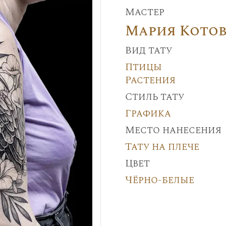
Мастер
Мария Кото
Вид тату
Птицы
Растения
Стиль тату
Графика
Место нанесения
Тату на плече
Цвет
Чёрно-белые