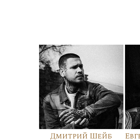
Дмитрий Шейб
Евг