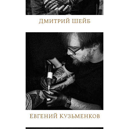
Дмитрий Шейб
Евгений Кузьменков