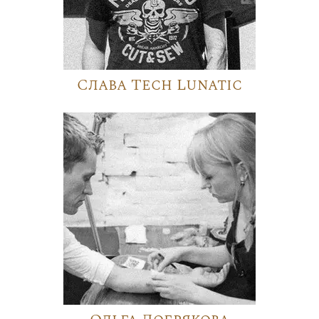
Слава Tech Lunatic