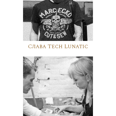
Слава Tech Lunatic