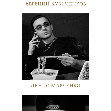
Евгений Кузьменков
Денис Марченко