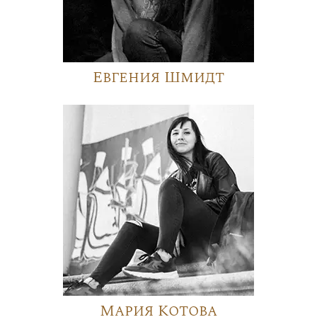
Евгения Шмидт
Мария Котова