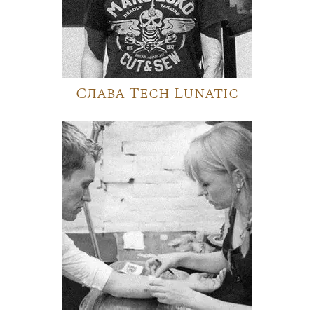
Слава Tech Lunatic