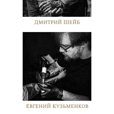
Дмитрий Шейб
Евгений Кузьменков