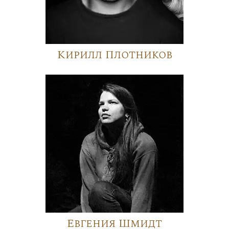
Кирилл Плотников
Евгения Шмидт