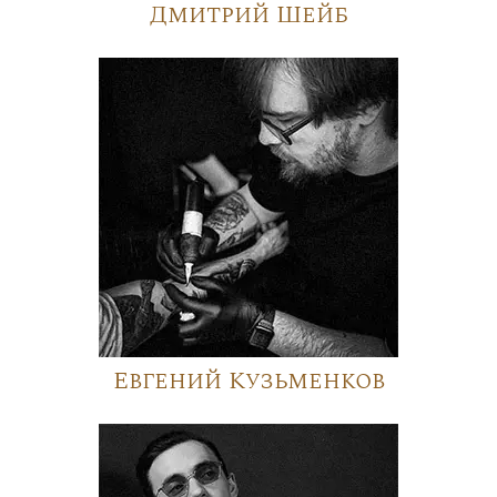
Дмитрий Шейб
Евгений Кузьменков