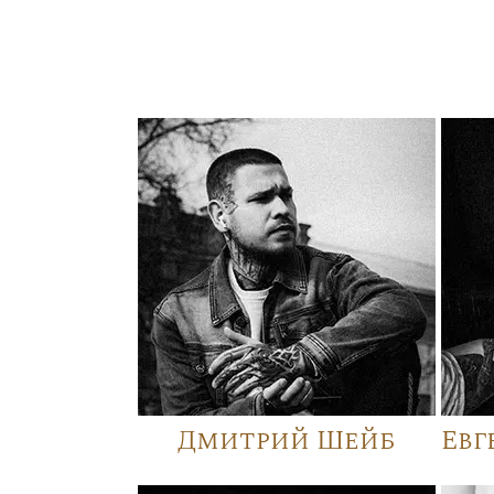
Дмитрий Шейб
Евг