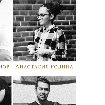
нов
Анастасия Родина