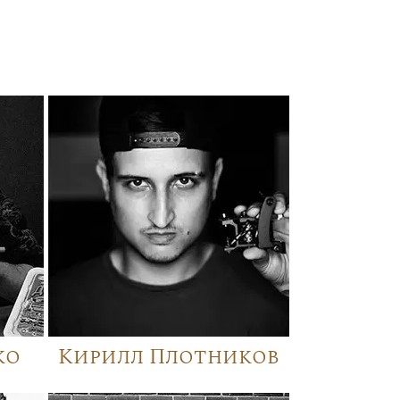
ко
Кирилл Плотников