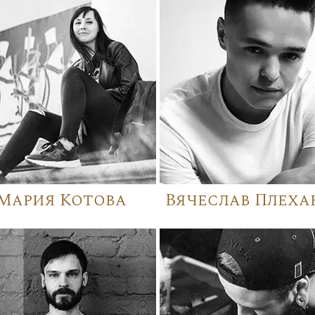
Мария Котова
Вячеслав Плеха