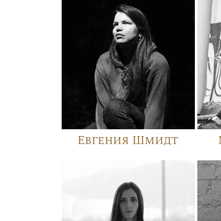
Евгения Шмидт