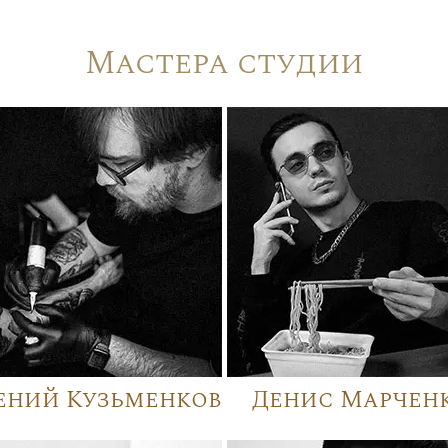
Мастера студии
ений Кузьменков
Денис Марчен