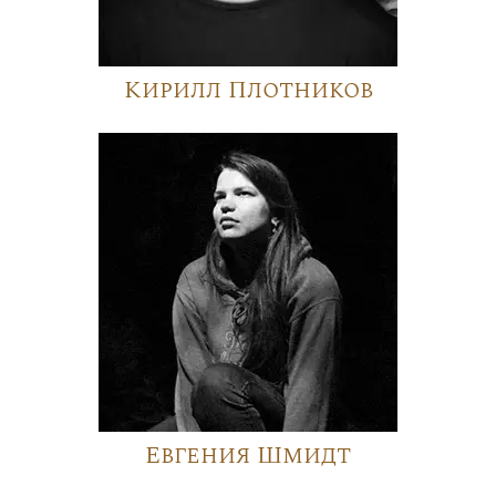
Кирилл Плотников
Евгения Шмидт