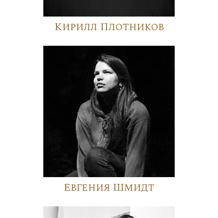
Кирилл Плотников
Евгения Шмидт