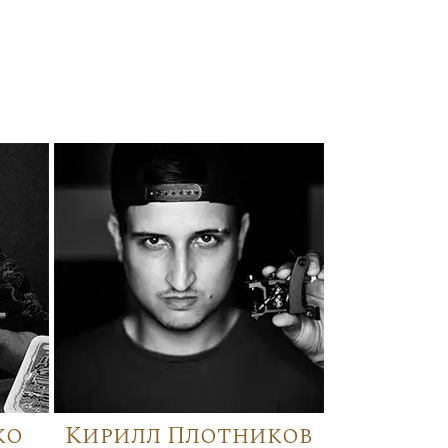
ко
Кирилл Плотников