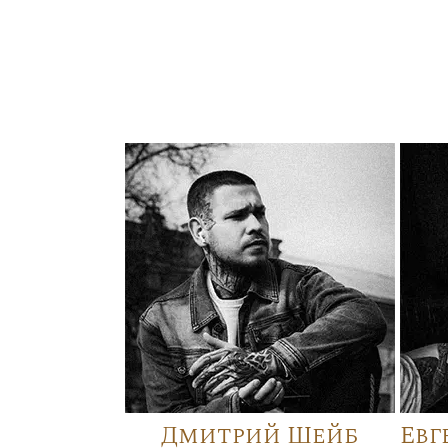
Дмитрий Шейб
Евг