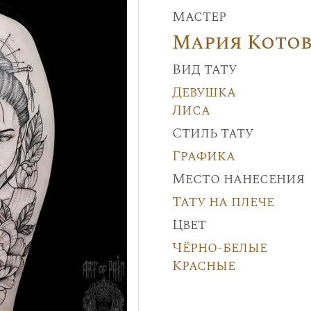
Мастер
Мария Кото
Вид тату
Девушка
Лиса
Стиль тату
Графика
Место нанесения
Тату на плече
Цвет
Чёрно-белые
Красные