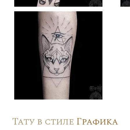
Тату в стиле
Графика