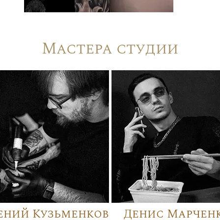
Мастера студии
ений Кузьменков
Денис Марчен