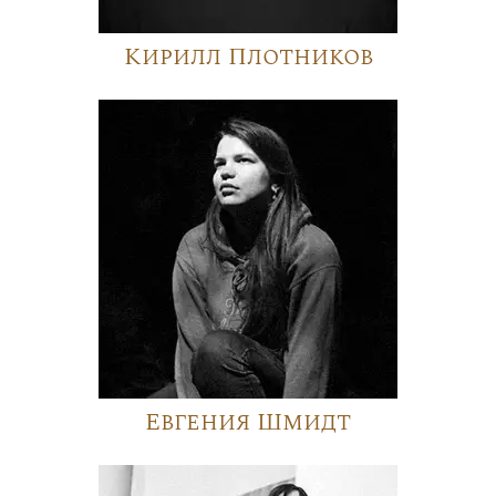
Кирилл Плотников
Евгения Шмидт