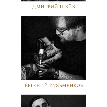
Дмитрий Шейб
Евгений Кузьменков