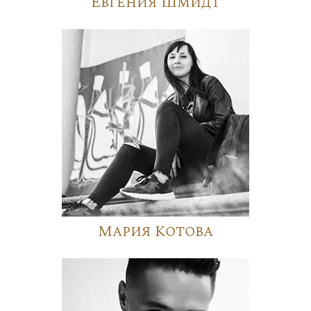
Евгения Шмидт
Мария Котова