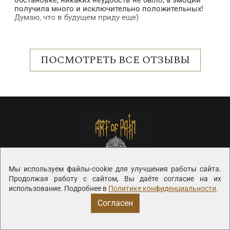
обстановке, никаких неудобств не было, а эмоций
в
получила много и исключительно положительных!
б
Думаю, что в будущем приду еще)
в
п
 в
в
н
о
ПОСМОТРЕТЬ ВСЕ ОТЗЫВЫ
с
р
е
о
Мы используем файлы-cookie для улучшения работы сайта.
Продолжая работу с сайтом, Вы даёте согласие на их
использование. Подробнее в
Политике конфиденциальности
.
Согласен
Тату салон в
Санкт-Петербурге