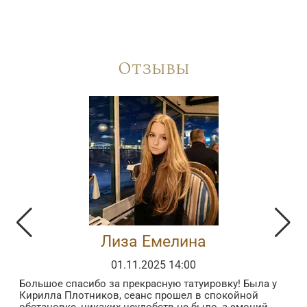
Отзывы
Лиза Емелина
01.11.2025 14:00
Большое спасибо за прекрасную татуировку! Была у
З
Кирилла Плотников, сеанс прошел в спокойной
з