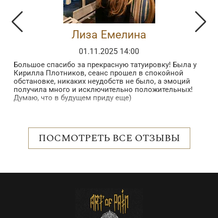
Лиза Емелина
01.11.2025 14:00
Большое спасибо за прекрасную татуировку! Была у
З
Кирилла Плотников, сеанс прошел в спокойной
з
обстановке, никаких неудобств не было, а эмоций
в
получила много и исключительно положительных!
б
Думаю, что в будущем приду еще)
в
п
 в
в
н
о
ПОСМОТРЕТЬ ВСЕ ОТЗЫВЫ
с
р
е
о