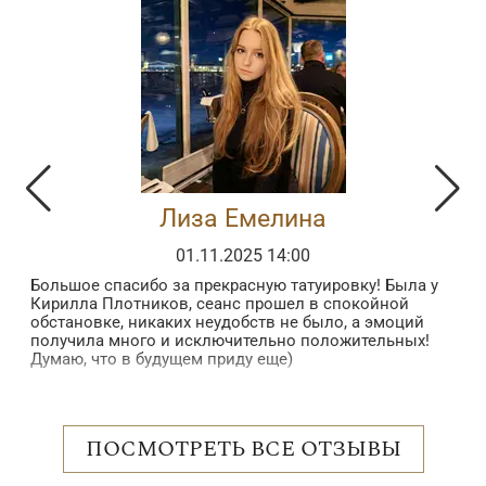
Лиза Емелина
01.11.2025 14:00
Большое спасибо за прекрасную татуировку! Была у
З
Кирилла Плотников, сеанс прошел в спокойной
з
обстановке, никаких неудобств не было, а эмоций
в
получила много и исключительно положительных!
б
Думаю, что в будущем приду еще)
в
п
 в
в
н
о
ПОСМОТРЕТЬ ВСЕ ОТЗЫВЫ
с
р