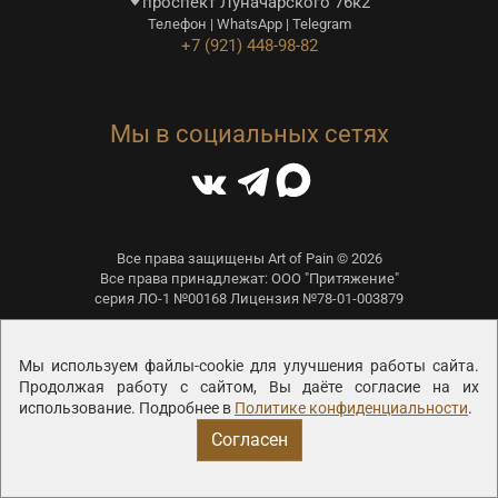
проспект Луначарского 76к2
Телефон | WhatsApp | Telegram
+7 (921) 448-98-82
Мы в социальных сетях
Все права защищены Art of Pain © 2026
Все права принадлежат: ООО "Притяжение"
серия ЛО-1 №00168 Лицензия №78-01-003879
Политика конфиденциальности
Мы используем файлы-cookie для улучшения работы сайта.
Соглашение на обработку персональных данных
Продолжая работу с сайтом, Вы даёте согласие на их
Политика конфиденциальности виджета Callibri
использование. Подробнее в
Политике конфиденциальности
.
Согласен