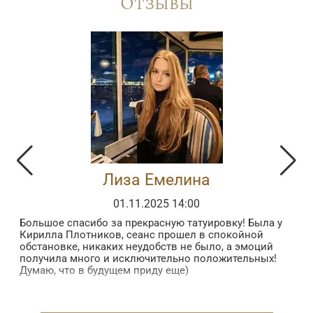
Отзывы
Лиза Емелина
01.11.2025 14:00
Большое спасибо за прекрасную татуировку! Была у
З
Кирилла Плотников, сеанс прошел в спокойной
з
обстановке, никаких неудобств не было, а эмоций
в
получила много и исключительно положительных!
б
Думаю, что в будущем приду еще)
в
п
 в
в
н