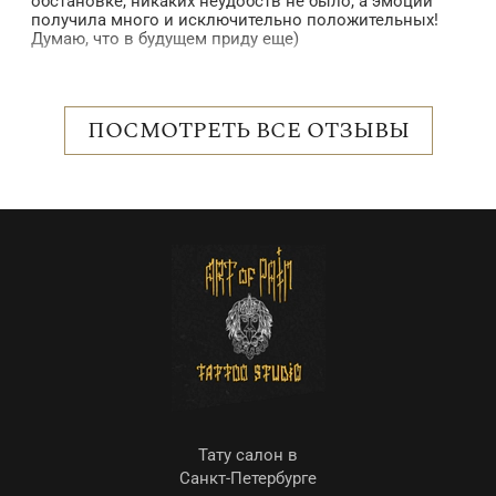
обстановке, никаких неудобств не было, а эмоций
в
получила много и исключительно положительных!
б
Думаю, что в будущем приду еще)
в
п
 в
в
н
о
ПОСМОТРЕТЬ ВСЕ ОТЗЫВЫ
с
р
е
о
Тату салон в
Санкт-Петербурге