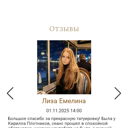
Отзывы
Лиза Емелина
01.11.2025 14:00
Большое спасибо за прекрасную татуировку! Была у
З
Кирилла Плотников, сеанс прошел в спокойной
з