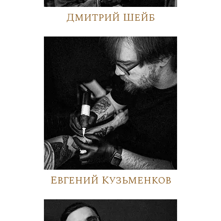
Дмитрий Шейб
Евгений Кузьменков