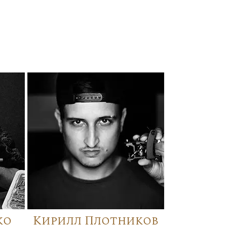
ко
Кирилл Плотников