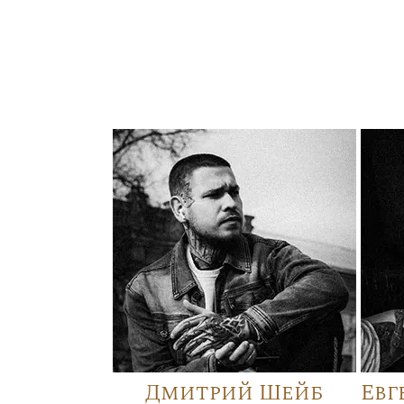
Дмитрий Шейб
Евг