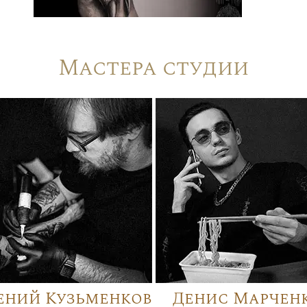
Мастера студии
ений Кузьменков
Денис Марчен