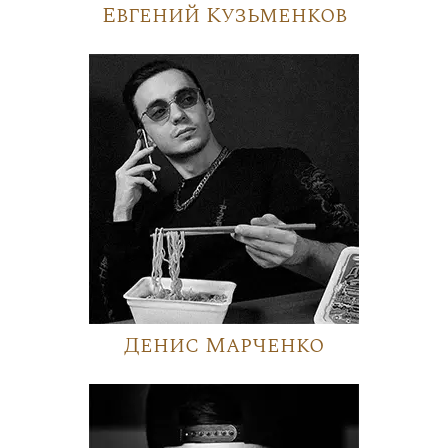
Евгений Кузьменков
Денис Марченко