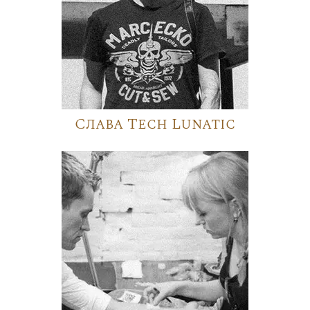
Слава Tech Lunatic