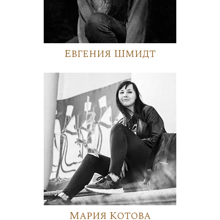
Евгения Шмидт
Мария Котова