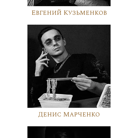
Евгений Кузьменков
Денис Марченко