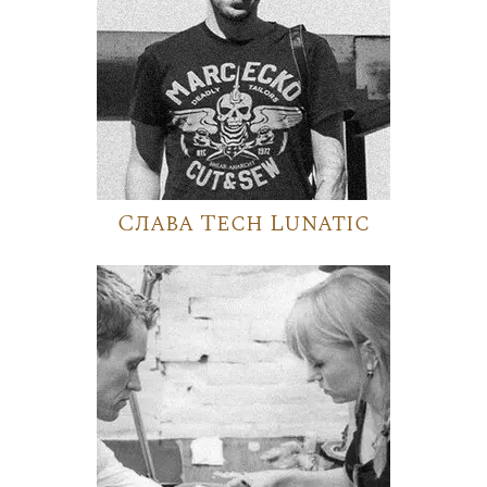
Слава Tech Lunatic