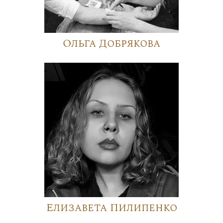
Ольга Добрякова
Елизавета Пилипенко