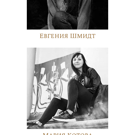
Евгения Шмидт