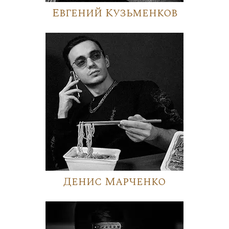
Евгений Кузьменков
Денис Марченко