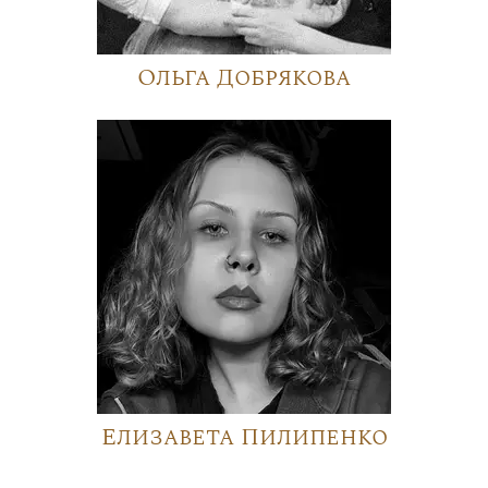
Ольга Добрякова
Елизавета Пилипенко