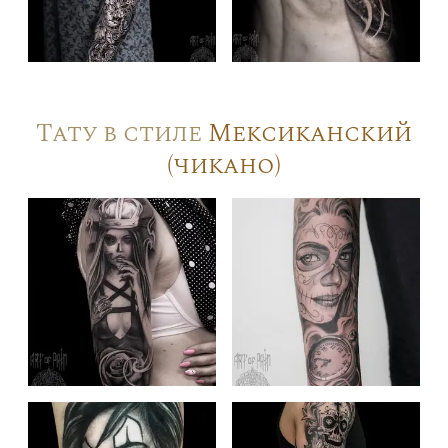
Тату в стиле
Мексиканский
(чикано)