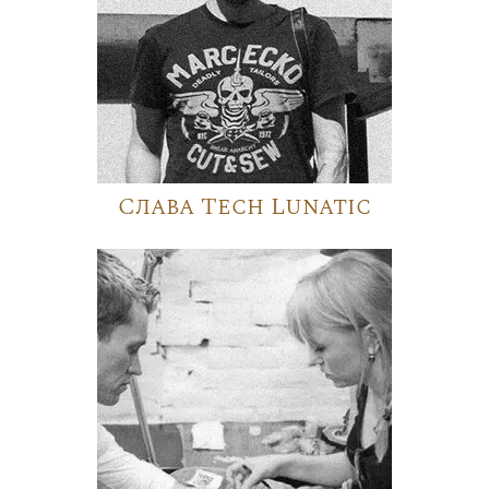
Слава Tech Lunatic