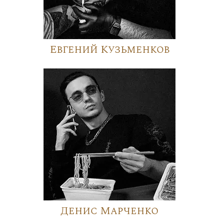
Евгений Кузьменков
Денис Марченко