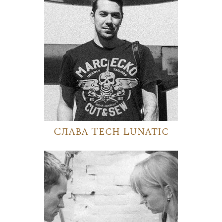
Слава Tech Lunatic