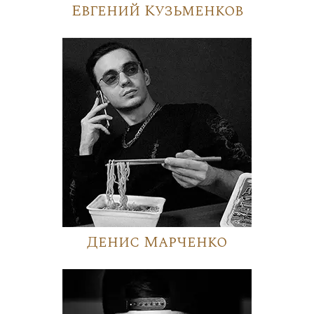
Евгений Кузьменков
Денис Марченко