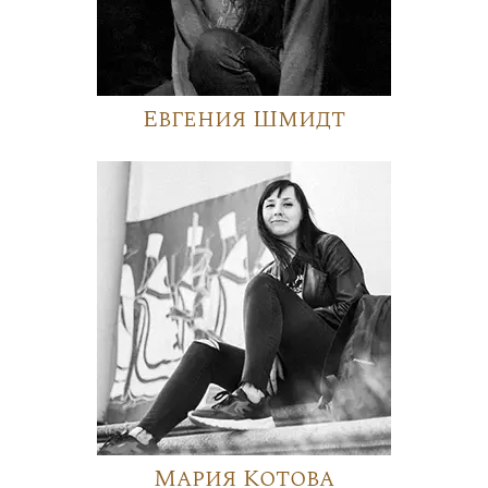
Евгения Шмидт
Мария Котова