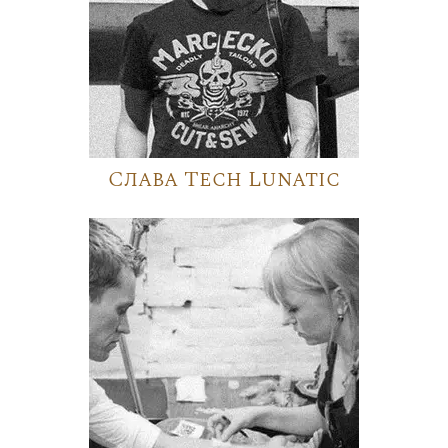
Слава Tech Lunatic