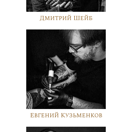
Дмитрий Шейб
Евгений Кузьменков