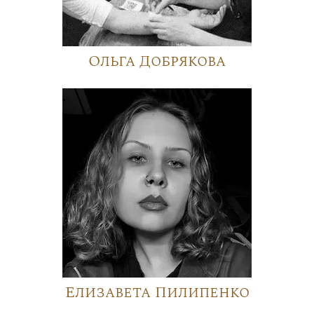
Ольга Добрякова
Елизавета Пилипенко