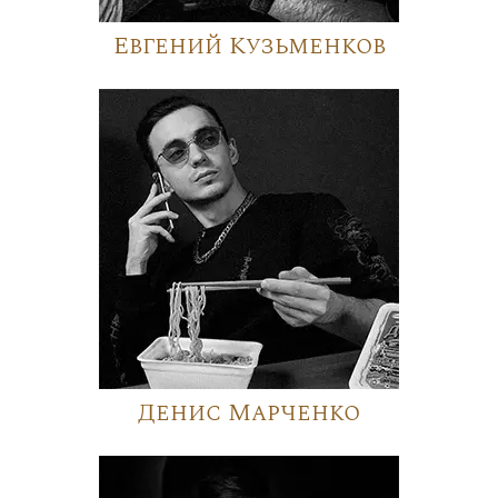
Евгений Кузьменков
Денис Марченко