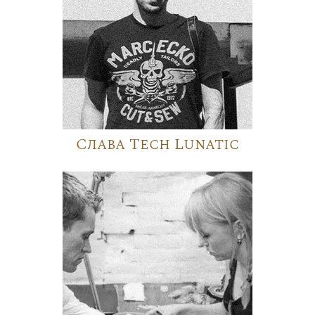
Слава Tech Lunatic