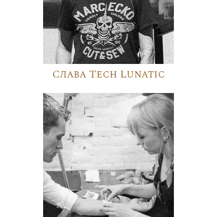
Слава Tech Lunatic