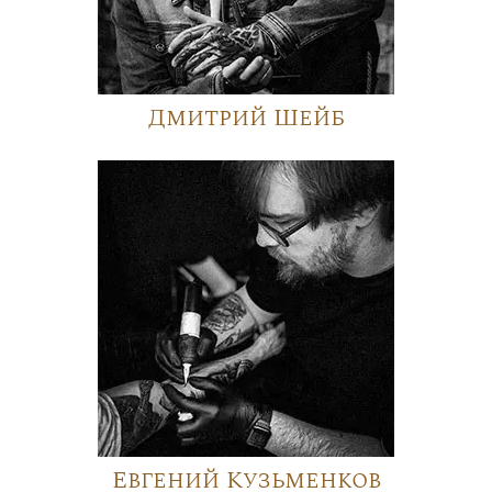
Дмитрий Шейб
Евгений Кузьменков