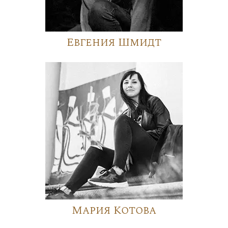
Евгения Шмидт
Мария Котова