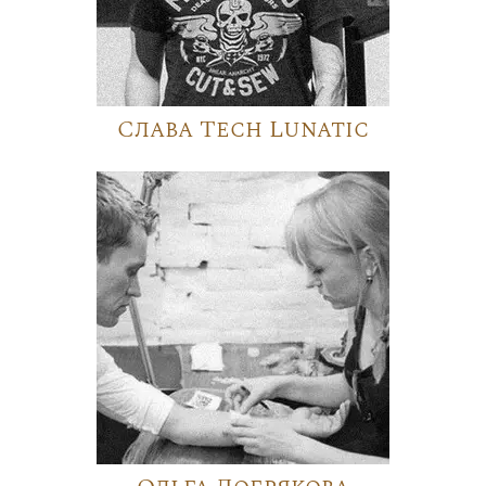
Слава Tech Lunatic