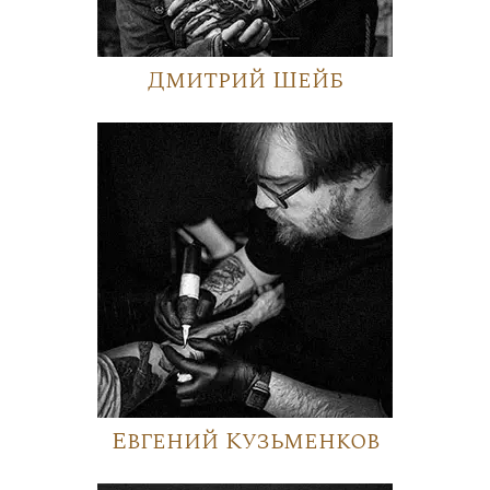
Дмитрий Шейб
Евгений Кузьменков