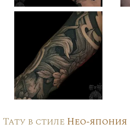
Тату в стиле
Нео-япония