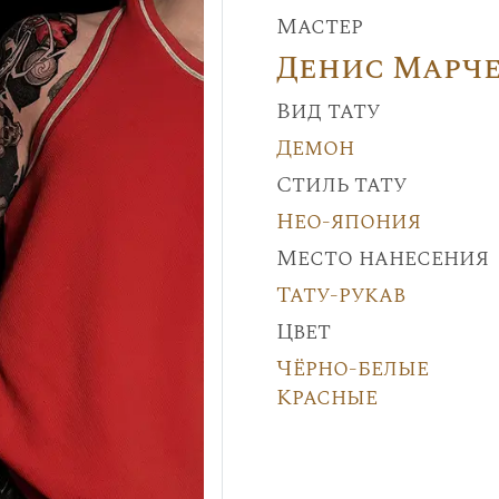
Мастер
Денис Марч
Вид тату
Демон
Стиль тату
Нео-япония
Место нанесения
Тату-рукав
Цвет
Чёрно-белые
Красные