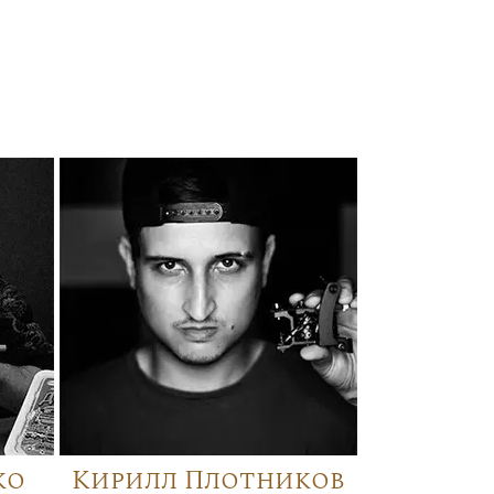
ко
Кирилл Плотников