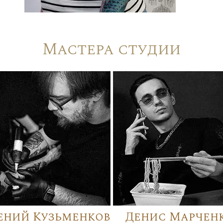
Мастера студии
ений Кузьменков
Денис Марчен