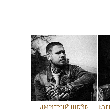
Дмитрий Шейб
Евг