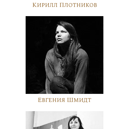
Кирилл Плотников
Евгения Шмидт