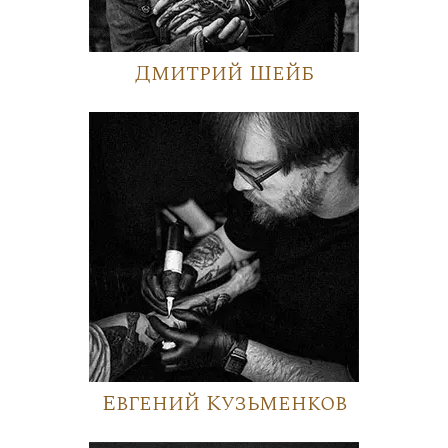
Дмитрий Шейб
Евгений Кузьменков