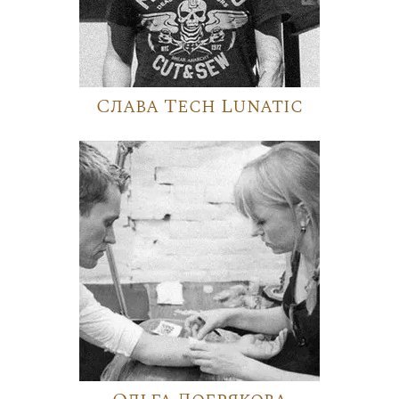
Слава Tech Lunatic